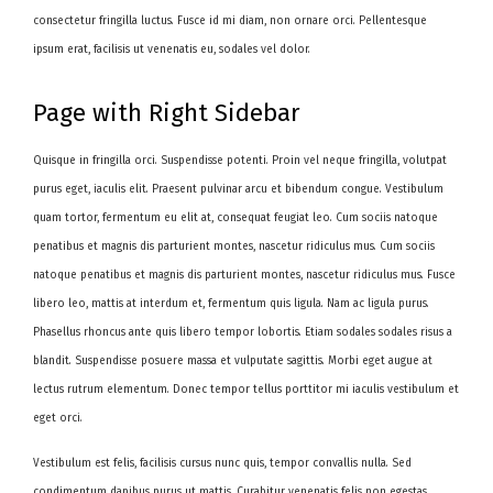
consectetur fringilla luctus. Fusce id mi diam, non ornare orci. Pellentesque
ipsum erat, facilisis ut venenatis eu, sodales vel dolor.
Page with Right Sidebar
Quisque in fringilla orci. Suspendisse potenti. Proin vel neque fringilla, volutpat
purus eget, iaculis elit. Praesent pulvinar arcu et bibendum congue. Vestibulum
quam tortor, fermentum eu elit at, consequat feugiat leo. Cum sociis natoque
penatibus et magnis dis parturient montes, nascetur ridiculus mus. Cum sociis
natoque penatibus et magnis dis parturient montes, nascetur ridiculus mus. Fusce
libero leo, mattis at interdum et, fermentum quis ligula. Nam ac ligula purus.
Phasellus rhoncus ante quis libero tempor lobortis. Etiam sodales sodales risus a
blandit. Suspendisse posuere massa et vulputate sagittis. Morbi eget augue at
lectus rutrum elementum. Donec tempor tellus porttitor mi iaculis vestibulum et
eget orci.
Vestibulum est felis, facilisis cursus nunc quis, tempor convallis nulla. Sed
condimentum dapibus purus ut mattis. Curabitur venenatis felis non egestas