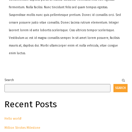
fermentum. Nulla facilisi. Nunc tincidunt felis sed quam tempus egestas.
Suspendisse mollis nunc quis pellentesque pretium. Donec id convallis orci. Sed
ornare posuere justo vitae convallis. Donec lacinia rutrum elementum. Integer
laoreet lorem id ante lobortis scelerisque. Cras ultrices tempor scelerisque.
Vestibulum ac est id magna convallis semper. In sit amet lorem posuere, facilisis
mauris at, dapibus dui. Morbi ullamcorper enim et nulla vehicula, vitae congue
enim luctus.
Search
SEARCH
Recent Posts
Hello world!
Million Strokes Milestone